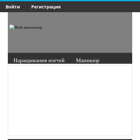
Войти
Регистрация
Наращивания ногтей
Маникюр
Педикюр
Здоровье ногтей
Материалы
Уроки
Группы
Форум
Ещё
Фот
Ман
Фот