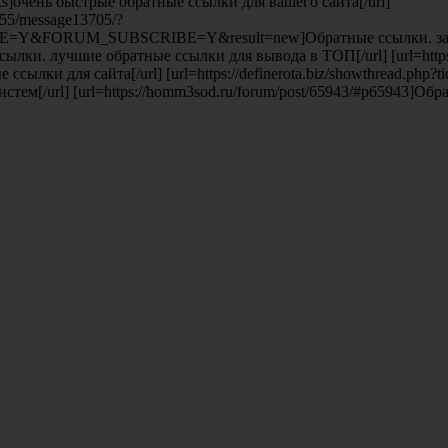
inks]очень быстрые обратные ссылки для вашего сайта[/url]
c755/message13705/?
E=Y&FORUM_SUBSCRIBE=Y&result=new]Обратные ссылки. закажи
ссылки. лучшие обратные ссылки для вывода в ТОП[/url] [url=https:
сылки для сайта[/url] [url=https://definerota.biz/showthread.ph
ем[/url] [url=https://homm3sod.ru/forum/post/65943/#p65943]Об