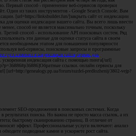
но. Первый способ - применение веб-сервисов проверки
т. Один из таких инструментов - Google Search Console. Вам
и. [url=https://linksbuilder.fun/]закрыть сайт от индексации
иска для оценки индексации вашего сайта. Вы всего лишь ввести
е менее, способ не является максимально точным, поскольку
. Третий способ - использование API поисковых систем. Ряд
пользовать эти данные для оценки статуса сайта в своем
ляется необходимым этапом для повышения популярности
спользуя веб-сервисы, поисковые запросы и программные
то гугл изменил в индексации сайта
сервис для
. ускоренная индексация сайта с помощью пинга[/url]
pic.php?p=36886#p36886]Обратные ссылки. онлайн сервисы для
 [url=http://genealogy.pp.ua/forum/razdel-predlozhenij/3802-vejp?
ший элемент SEO-продвижения в поисковых системах. Когда
результатах поиска. Но важна не просто масса ссылок, а их
итета; быстрому сканированию страниц. В отличие от
риносят эффект. Профессиональные услуги включают: анализ
 обходите подводные камни и ускоряете рост сайта.