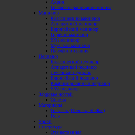
Акрил
Гелевое наращивание ногтей
Маникюр
Классический маникюр
Аппаратный маникюр
Европейский маникюр
Горячий маникюр
SPA маникюр
Мужской маникюр
Парофинотерапия
Педикюр
Классический педикюр
Аппаратный педикюр
Лечебный педикюр
Европейский педикюр
Комбинированный педикюр
SPA педикюр
Здоровье ногтей
Советы
Материалы
Гель-лак (Шеллак, Shellac)
Гель
Уроки
Литература
Отечественная