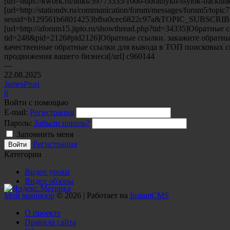
[url=https://kwork.ru/links/39773335/1000-obratnykh-ssylok-backl
[url=http://stationdv.ru/communication/forum/messages/forum5/topi
sessid=b129561b68014253bfba0cec6822c97a&TOPIC_SUBSCRIB
[url=http://aforum15.jipto.ru/showthread.php?tid=34335]Обратные 
tid=248&pid=2126#pid2126]Обратные ссылки. закажите обратные с
качественные обратные ссылки для вывода в ТОП поисковых сист
продвижения вашего бизнеса[/url] c960144
—
22.08.2025
JamesPruri
0
Войти с помощью
E-mail:
Регистрация
Пароль:
Забыли пароль?
Запомнить меня
Регистрация
Категории
Видео уроки
Видео обзоры
Мой маникюр
© 2026 | Работает на
InstantCMS
О проекте
Правила сайта