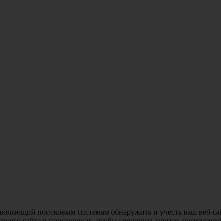
зволяющий поисковым системам обнаружить и учесть ваш веб-са
воего сайта в поисковиках, чтобы увеличить приток посетителей