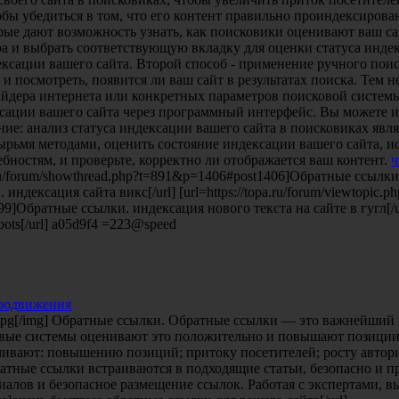
бы убедиться в том, что его контент правильно проиндексирова
ые дают возможность узнать, как поисковики оценивают ваш сай
 и выбрать соответствующую вкладку для оценки статуса индексаци
ндексации вашего сайта. Второй способ - применение ручного по
и посмотреть, появится ли ваш сайт в результатах поиска. Тем н
айдера интернета или конкретных параметров поисковой системы
сации вашего сайта через программный интерфейс. Вы можете ис
ие: анализ статуса индексации вашего сайта в поисковиках яв
ырьмя методами, оценить состояние индексации вашего сайта, и
бностям, и проверьте, корректно ли отображается ваш контент.
ч
y.ru/forum/showthread.php?t=891&p=1406#post1406]Обратные ссылки
и. индексация сайта викс[/url] [url=https://topa.ru/forum/viewto
6699]Обратные ссылки. индексация нового текста на сайте в гугл[/url]
ots[/url] a05d9f4 =223@speed
продвижения
_large.jpg[/img] Обратные ссылки. Обратные ссылки — это важней
вые системы оценивают это положительно и повышают позиции в 
чивают: повышению позиций; притоку посетителей; росту автор
тные ссылки встраиваются в подходящие статьи, безопасно и п
алов и безопасное размещение ссылок. Работая с экспертами, вы