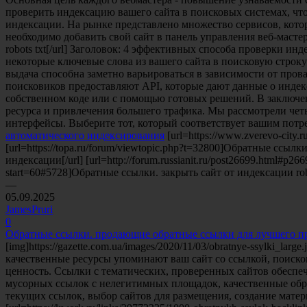
проверить индексацию вашего сайта в поисковых системах, что
индексации. На рынке представлено множество сервисов, котор
необходимо добавить свой сайт в панель управления веб-мастера
robots txt[/url] Заголовок: 4 эффективных способа проверки и
некоторые ключевые слова из вашего сайта в поисковую строку 
выдача способна заметно варьироваться в зависимости от пров
поисковиков предоставляют API, которые дают данные о индек
собственном коде или с помощью готовых решений. В заключен
ресурса и привлечения большего трафика. Мы рассмотрели чет
интерфейсы. Выберите тот, который соответствует вашим потре
автоматического индексирования
[url=https://www.zverevo-cit
[url=https://topa.ru/forum/viewtopic.php?t=32800]Обратные ссылк
индексации[/url] [url=http://forum.russianit.ru/post26699.html#p2
start=60#5728]Обратные ссылки. закрыть сайт от индексации rob
—
05.09.2025
JamesPruri
0
Обратные ссылки. продающие обратные ссылки для лучшего 
[img]https://gazette.com.ua/images/2020/11/03/obratnye-ssylki
качественные ресурсы упоминают ваш сайт со ссылкой, поиско
ценность. Ссылки с тематических, проверенных сайтов обеспе
мусорных ссылок с нелегитимных площадок, качественные обра
текущих ссылок, выбор сайтов для размещения, создание матери