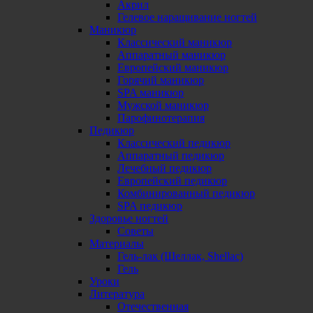
Акрил
Гелевое наращивание ногтей
Маникюр
Классический маникюр
Аппаратный маникюр
Европейский маникюр
Горячий маникюр
SPA маникюр
Мужской маникюр
Парофинотерапия
Педикюр
Классический педикюр
Аппаратный педикюр
Лечебный педикюр
Европейский педикюр
Комбинированный педикюр
SPA педикюр
Здоровье ногтей
Советы
Материалы
Гель-лак (Шеллак, Shellac)
Гель
Уроки
Литература
Отечественная