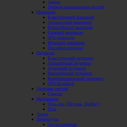
Акрил
Гелевое наращивание ногтей
Маникюр
Классический маникюр
Аппаратный маникюр
Европейский маникюр
Горячий маникюр
SPA маникюр
Мужской маникюр
Парофинотерапия
Педикюр
Классический педикюр
Аппаратный педикюр
Лечебный педикюр
Европейский педикюр
Комбинированный педикюр
SPA педикюр
Здоровье ногтей
Советы
Материалы
Гель-лак (Шеллак, Shellac)
Гель
Уроки
Литература
Отечественная