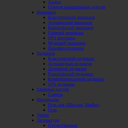
Акрил
Гелевое наращивание ногтей
Маникюр
Классический маникюр
Аппаратный маникюр
Европейский маникюр
Горячий маникюр
SPA маникюр
Мужской маникюр
Парофинотерапия
Педикюр
Классический педикюр
Аппаратный педикюр
Лечебный педикюр
Европейский педикюр
Комбинированный педикюр
SPA педикюр
Здоровье ногтей
Советы
Материалы
Гель-лак (Шеллак, Shellac)
Гель
Уроки
Литература
Отечественная